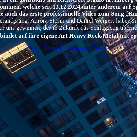
mmen, welche seit 13.12.2024 unter anderem auf Sp
 auch das erste professionelle Video zum Song „Ru
Veränderung. Aurora Storm und Daniel Weigert haben s
r uns gewinnen, der in Zukunft das Schlagzeug übern
bindet auf ihre eigene Art Heavy Rock/Metal mit ep
Shop
Facebook
Instagram
YouTube