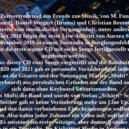
eitvertreib und aus Freude zur Musik, von M. Fun
ard), Daniel Weigert (Drums) und Christian Reuter
ereits eine musikalische Vergangenheit, unter and
rz 2018 folgte der erste Live-Auftritt von Aurora 
ezember 2019 in einem Tonstudio in Burglengenfe
 die erste eigene CD mit sechs Songs fertiggestellt
angeboten werden.
 dieser CD zwei Songs vorgestellt und die Bandmitg
2020 und 2021 gab es personelle Veränderungen inne
s an die Gitarre und der Neuzugang Martin „Mufti“
eyboard) aus persönlichen Gründen aus der Band au
sich dann ohne Keyboard weiterzumachen.
s Mufti die Band und wurde von Stefan „Schärti“ Sc
Seither gab es keine Veränderung mehr am Line Up
nd den damit verbundenen Einschränkungen wollten 
n. Also nahm jeder Zuhause ein Video auf, welche 
s entstand ein erstes witziges, aber dennoch coole
 in ein Tonstudio. Im Kickstreet Studio in Amberg 