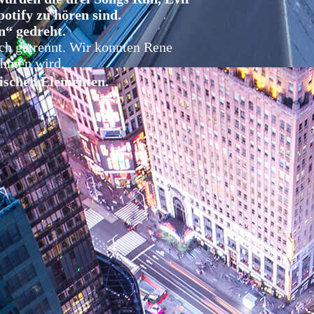
otify zu hören sind.
n“ gedreht.
ich getrennt. Wir konnten Rene
ehmen wird.
ischen Elementen.