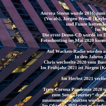
Aurora Storm wurde 2016, zum Z
(Vocals), Jürgen Wendl (Keybo
und Funze hatten b
Im Mä
Die erste Demo-CD wurde im D
Fotoshooting im Mai 2020 konnte
Auf Wacken-Radio wurden aus
In den Jahren 
Chris wechselte 2020 vom Bas
Im Frühjahr 2021 ist Jürgen (K
Im Herbst 2021 verlie
Trotz Corona Pandemie 2020 u
zum Song „Journey“ drehe
zusammengeschnitten wurden. E
Im Oktober 2024 ging es wieder