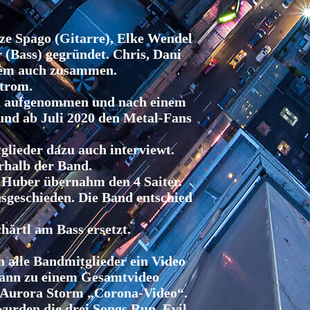
ze Spago (Gitarre), Elke Wendel
 (Bass) gegründet. Chris, Dani
erem auch zusammen.
Strom.
ld aufgenommen und nach einem
 und ab Juli 2020 den Metal-Fans
lieder dazu auch interviewt.
rhalb der Band.
 Huber übernahm den 4 Saiter.
sgeschieden. Die Band entschied
härtl am Bass ersetzt.
.
alle Bandmitglieder ein Video
dann zu einem Gesamtvideo
s Aurora Storm „Corona-Video“.
wurden die drei Songs Run, Evil